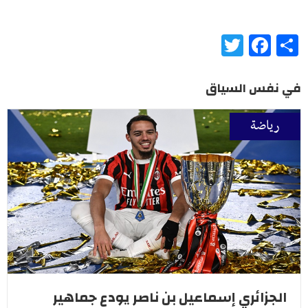
Twitter
Facebook
Share
في نفس السياق
رياضة
الجزائري إسماعيل بن ناصر يودع جماهير