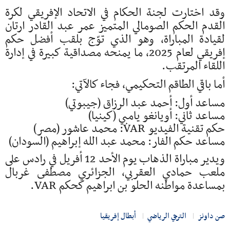
وقد اختارت لجنة الحكام في
الاتحاد الإفريقي لكرة
القدم
الحكم الصومالي المتميز
عمر عبد القادر ارتان
لقيادة المباراة، وهو الذي توّج بلقب أفضل حكم
إفريقي لعام 2025، ما يمنحه مصداقية كبيرة في إدارة
اللقاء المرتقب.
أما باقي الطاقم التحكيمي، فجاء كالآتي:
مساعد أول: أحمد عبد الرزاق (جيبوتي)
مساعد ثاني: أويانغو يامبي (كينيا)
حكم تقنية الفيديو VAR: محمد عاشور (مصر)
مساعد حكم الفار: محمد عبد الله إبراهيم (السودان)
ويدير مباراة الذهاب يوم الأحد 12 أفريل في رادس على
ملعب
حمادي العقربي
، الجزائري
مصطفى غربال
بمساعدة مواطنه الحلو بن ابراهيم كحكم VAR.
صن داونز
الترجي الرياضي
أبطال إفريقيا