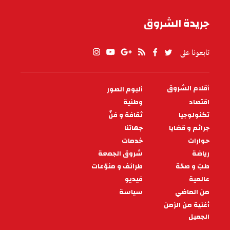
جريدة الشروق
تابعونا على
أقلام الشروق
ألبوم الصور
PIED
DE
اقتصاد
وطنية
PAGE
تكنولوجيا
ثقافة و فنّ
جرائم و قضايا
جهاتنا
حوارات
خدمات
رياضة
شروق الجمعة
طبّ و صحّة
طرائف و منوّعات
عالمية
فيديو
من الماضي
سياسة
أغنية من الزمن
الجميل