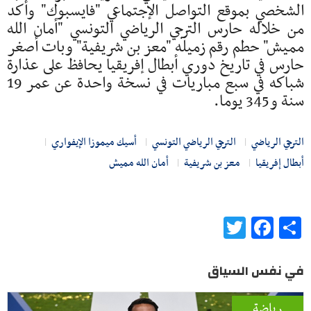
الشخصي بموقع التواصل الإجتماعي "فايسبوك" وأكد
من خلاله حارس الترجي الرياضي التونسي "أمان الله
مميش" حطم رقم زميله "معز بن شريفية" وبات أصغر
حارس في تاريخ دوري أبطال إفريقيا يحافظ على عذارة
شباكه في سبع مباريات في نسخة واحدة عن عمر 19
سنة و345 يوما.
الترجي الرياضي
الترجي الرياضي التونسي
أسيك ميموزا الإيفواري
أبطال إفريقيا
معز بن شريفية
أمان الله مميش
Twitter
Facebook
Share
في نفس السياق
رياضة