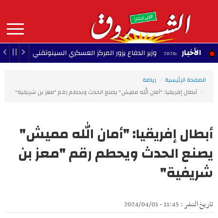
Aller
au
contenu
principal
MAIN
الأخبار
وزير الدفاع يزور المركز العسكري السينوتقني
23:05 - 2026/08/07
NAVIGATION
الصفحة الرئيسية
رياضة
أبطال إفريقيا: "أمان الله مميش" يصنع الحدث ويحطم رقم "معز بن شريفية"
أبطال إفريقيا: "أمان الله مميش"
يصنع الحدث ويحطم رقم "معز بن
شريفية"
تاريخ النشر : 11:45 - 2024/04/01