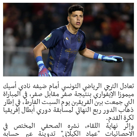
تعادل الترجي الرياضي التونسي أمام ضيفه نادي أسيك
ميموزا الإيفواري بنتيجة صفر مقابل صفر، في المباراة
التي جمعت بين الفريقين يوم السبت الفارط، في إطار
ذهاب الدور ربع النهائي لمسابقة دوري أبطال إفريقيا
لكرة القدم.
وإثر نهاية اللقاء، نشره الصحفي المختص في
الاحصائيات "عماد الكيلاني" تدوينة عبر حسابه