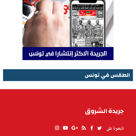
الطقس في تونس
الطقس في تونس
جريدة الشروق
تابعونا على