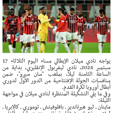
يواجه نادي ميلان الإيطالي مساء اليوم الثلاثاء 17
سبتمبر 2024، نادي ليفربول الإنقليزي، بداية من
الساعة الثامنة ليلا، بملعب "سان سيرو"، ضمن
منافسات الجولة الإفتتاحية من الدور الأول لدوري
أبطال أوروبا لكرة القدم.
وفي ما يلي التشكيلة المنتظرة لنادي ميلان في مواجهة
الليلة:
ماينان ـ ثيو هيرنانديز ـ بافلوفيتش ـ توموري ـ كالابريا ـ