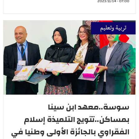
07:00 - 2023/11/14
تربية وتعليم
سوسة..معهد ابن سينا
بمساكن..تتويج التلميذة إسلام
الفقراوي بالجائزة الأولى وطنيا في