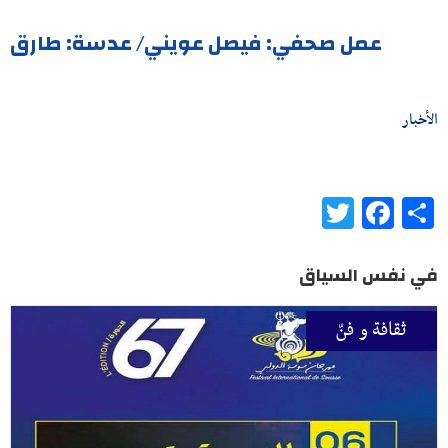
عمل صحفي: فيصل عويني/ عدسة: طارق
الأخبار
Twitter
Facebook
Share
في نفس السياق
ثقافة و فنّ