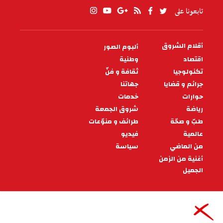
تابعونا على
أقلام الشروق
ألبوم الصور
PIED
DE
اقتصاد
وطنية
PAGE
تكنولوجيا
ثقافة و فنّ
جرائم و قضايا
جهاتنا
حوارات
خدمات
رياضة
شروق الجمعة
طبّ و صحّة
طرائف و منوّعات
عالمية
فيديو
من الماضي
سياسة
أغنية من الزمن
الجميل