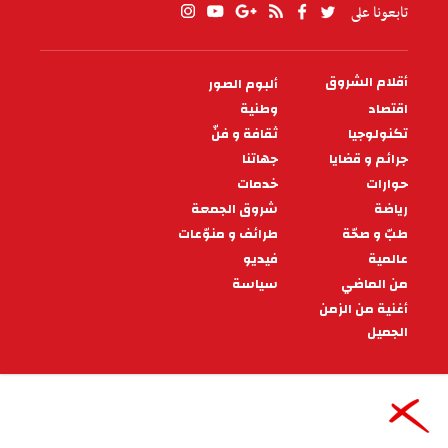
تابعونا على
أقلام الشروق
ألبوم الصور
PIED
DE
اقتصاد
وطنية
PAGE
تكنولوجيا
ثقافة و فنّ
جرائم و قضايا
جهاتنا
حوارات
خدمات
رياضة
شروق الجمعة
طبّ و صحّة
طرائف و منوّعات
عالمية
فيديو
من الماضي
سياسة
أغنية من الزمن
الجميل