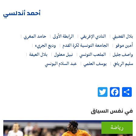
أحمد أندلسي
بلال الفضيلي
النادي الإفريقي
الرابطة الأولى
حامد المغربي
أمين موقو
الجامعة التونسية لكرة القدم
وديع الجريء
واصف جليل
الملعب التونسي
نبيل معلول
بلال العيفة
سليم الرياحي
يوسف العلمي
عبد السلام اليونسي
Twitter
Facebook
Share
في نفس السياق
رياضة