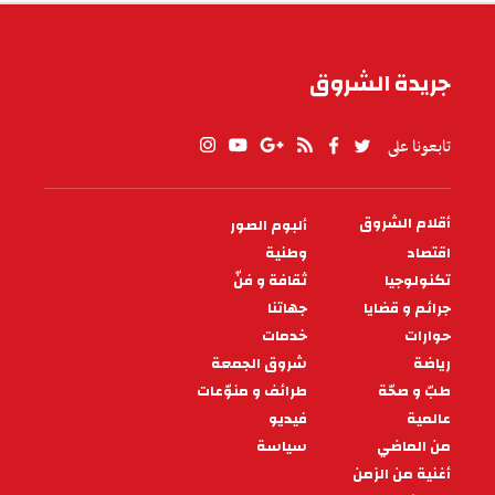
جريدة الشروق
تابعونا على
أقلام الشروق
ألبوم الصور
PIED
DE
اقتصاد
وطنية
PAGE
تكنولوجيا
ثقافة و فنّ
جرائم و قضايا
جهاتنا
حوارات
خدمات
رياضة
شروق الجمعة
طبّ و صحّة
طرائف و منوّعات
عالمية
فيديو
من الماضي
سياسة
أغنية من الزمن