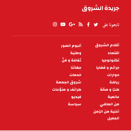
جريدة الشروق
تابعونا على
أقلام الشروق
ألبوم الصور
PIED
DE
اقتصاد
وطنية
PAGE
تكنولوجيا
ثقافة و فنّ
جرائم و قضايا
جهاتنا
حوارات
خدمات
رياضة
شروق الجمعة
طبّ و صحّة
طرائف و منوّعات
عالمية
فيديو
من الماضي
سياسة
أغنية من الزمن
الجميل