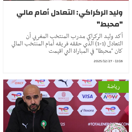
وليد الركراكي: التعادل أمام مالي
"محبط"
أكد وليد الركراكي مدرب المنتخب المغربي أن
التعادل (1-1) الذي حققه فريقه أمام المنتخب المالي
كان "محبطا" في المباراة التي اقيمت
13:16 - 2025/12/27
رياضة