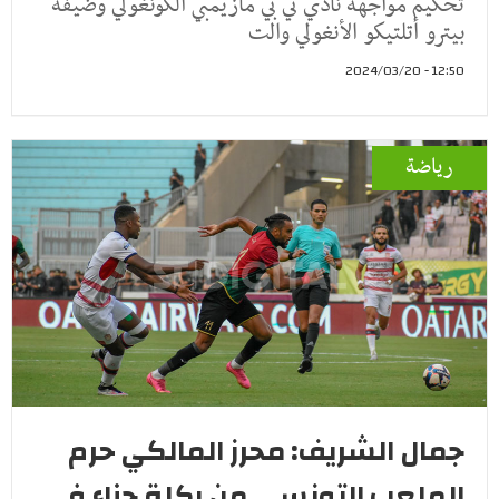
تحكيم مواجهة نادي تي بي مازيمبي الكونغولي وضيفه
بيترو أتلتيكو الأنغولي والت
12:50 - 2024/03/20
رياضة
جمال الشريف: محرز المالكي حرم
الملعب التونسي من ركلة جزاء في