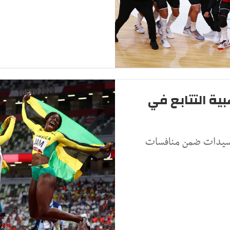
ز بذهبية التتابع في
ذهبية سباق التتابع 400 متر للسيدات ضمن منافسات