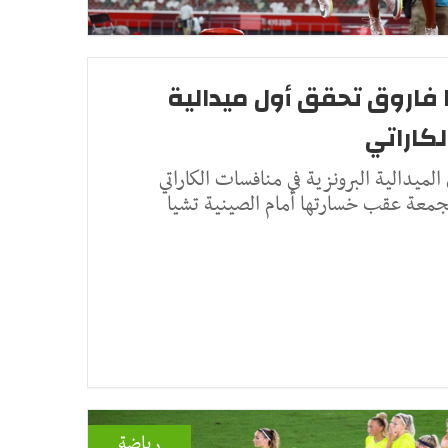
202: جيانا فاروق تحقق أول ميدالية
لكاراتي
لميدالية البرونزية في منافسات الكاراتي
رياضة