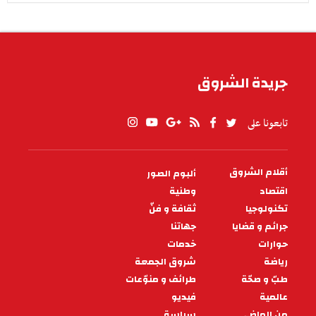
جريدة الشروق
تابعونا على
أقلام الشروق
ألبوم الصور
PIED
DE
اقتصاد
وطنية
PAGE
تكنولوجيا
ثقافة و فنّ
جرائم و قضايا
جهاتنا
حوارات
خدمات
رياضة
شروق الجمعة
طبّ و صحّة
طرائف و منوّعات
عالمية
فيديو
من الماضي
سياسة