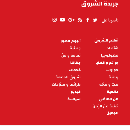
جريدة الشروق
تابعونا على
أقلام الشروق
ألبوم الصور
PIED
DE
اقتصاد
وطنية
PAGE
تكنولوجيا
ثقافة و فنّ
جرائم و قضايا
جهاتنا
حوارات
خدمات
رياضة
شروق الجمعة
طبّ و صحّة
طرائف و منوّعات
عالمية
فيديو
من الماضي
سياسة
أغنية من الزمن
الجميل