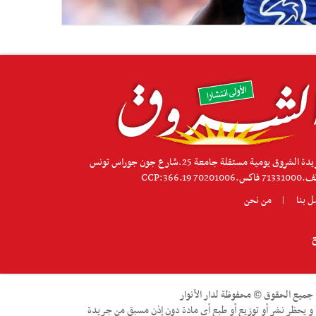
جريدة الشروق يومية مستقلة جامعة 25.شارع جون جوراس تونس
كس.70201006 CCP:366.19
ل بنا
من نحن
ع
جميع الحقوق © محفوظة لدار الأنوار
و يحظر نشر أو توزيع أو طبع أي مادة دون إذن مسبق من جريدة