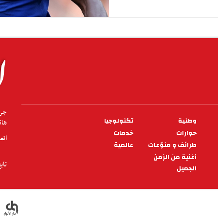
وطنية
تكنولوجيا
هاتف.71331000 فا
حوارات
خدمات
اتص
طرائف و منوّعات
عالمية
أغنية من الزمن
تاب
الجميل