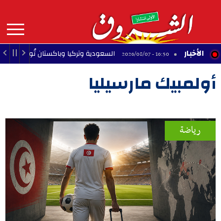
Aller
au
contenu
principal
MAIN
الأخبار
ي
السعودية وتركيا وباكستان تُوقّع "اتّفاقية مكّة 
16:50 - 2026/08/07
NAVIGATION
أولمبيك مارسيليا
رياضة