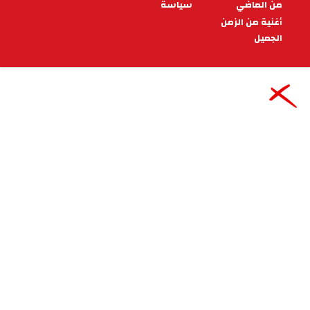
عالمية
تحاليل «الشروق» ... الحرب العالمية
الثالثة على الأبواب
تونس ـ (الشروق) ـ
07:00 - 2026/07/09