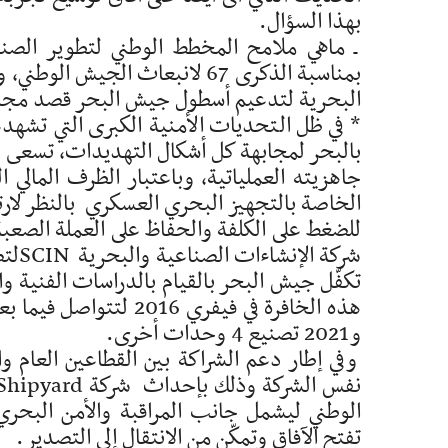
بهذا السؤال.
ـ ماهي ملامح المخطط الوطني لتطوير الصن
بمناسبة الذكرى 67 لانبعاث الج
البحرية لتدعيم أسطول جيش البحر قصد مجابه
* في ظل التحديات الأمنية الكبرى التي تشهد
بالبحر لمجابهة كل أشكال التهديدات، تسعى وز
جاهزيته العملياتية، وباعتبار الظرف المالي 
الخاصة بالتجهيز البحري العسكري بالنظر لارتفا
شركة
تكفّل جيش البحر بالقيام بالدراسات الفنية وا
و2021 تصنيع 4 وحدات أخرى.
وفي إطار دعم الشراكة بين القطاعين العام و
الوطني ليشمل جانب المراقبة والأمن البحر
تفتح الآفاق وتمكّن من الانتقال إلى التصدير.