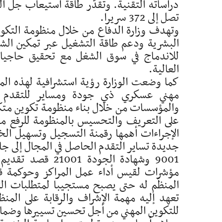
تصل إلى 372 سريرا.
وتهدف وزارة الدفاع من خلال منظومة التكوين
البشرية ودعم طاقة التشغيل عبر تمكين ا
للاندماج في سوق الشغل مع تحقيق حاجيات
العالية.
مهني عسكري ذي جودة ومساير للتقدم الت
والمؤسسات من خلال بناء منظومة تكوين متكام
الإجراءات أهمها رقمنة التسجيل وتسهيل ا
جديدة تساير التقدم الحاصل في المجال إلى جان
9001 وشهادة الج
مؤشرات لقيس أداء عمل المراكز وحوكمة قطاع
المنظّم له حتى يصبح مستجيبا لمتطلبات ا
تعهد إليه مهمة الإشراف والرقابة على المن
للتكوين المهني من أجل تحسين تسييرها وضمان