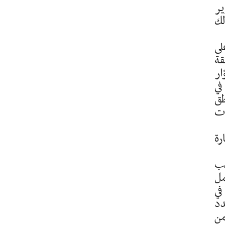
ير
لك
لى
سمة في منطقة
ار
كذلك في
طق
ات
رة
يب
 في كامل
في
دد
من