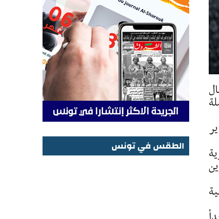
ال
لة
ير
الطقس في تونس
ية
الطقس في تونس
ين
ية
دأ