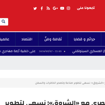
تابعونا على
Search
جرائم و قضايا
ثقافة وفنّ
اقتصاد
عالمية
ي السينوتقني
على خلفية أزمة مهاجري سبتة.. إسبانيا
23:05 - 2026/08/07
 «الشروق»: نسعى لتطوير صناعة وتصدير الخافرات والسفن
 حصري مع «الشروق»: نسعى لتطوير