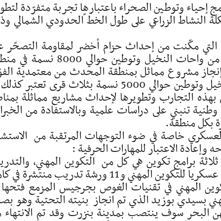
مج إحياء وتوطين الصحراء باعتبارها تجربة متفرّدة لتطو
كلة النشاط الزراعي على طول الخط ّالحدودي الشمالي وذ
التي مكّنت من إحداث حزام أخضر لمقاومة التصحّر ع
طول 25 كلم عن طريق غراسة 2500 هكتارا من واحات النخيل وتوطين حوالي 8000 ن
إنجاز مشروع مماثل بمنطقة المحدث من معتمدية الفوّ
يهدف إلى إحياء 1050 هكتارا من واحات النخيل وتوطين حوالي 5000 نسمة بثلاث قرى تعتبر 
 بهذه التجارب وتطويرها لإحداث مشاريع مماثلة بمنا
وطنية تنبني على دراسات علمية وبالاستفادة من الخبر
رة بكل منطقة.
العسكري خاصة في ضوء التوجهات المرتقبة من الاستشا
 وإعادة الاعتبار للمهارات الحرفية :
 ثلاثة برامج تكوين هي كل من التكوين المهني، والتدر
المهني والتأهيل المهني، ويوجد حاليا 11 مركزا عسكريا للتكوين المهني و11 ورشة تدريب منتشرة
كوين المهني في تقنيات الغوص بجرجيس المزمع فتحها 
وين المهني بسيدي بوزيد الذي تم انجاز بنيته التحتية وهو بص
ن البحر سوف ينتصب بمدينة بنزرت وقد تم الانتهاء 