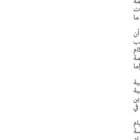
مة
ات
ما
ا أن
واجب
ام
مة
ما
ية
ية
ين
في
ام
سة
اد