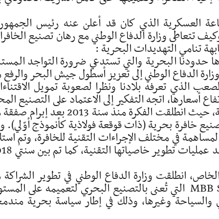
اعة العسكرية الذي كان قد أعلن عنه رئيس الجمهور
يش الوطني، وكيف تتعاطى وزارة الدفاع الوطني مع رهان تصنيع الخافر
ة تنامي التهديدات البحرية :
ها حدودنا البحرية والتي تستدعي ضرورة التواجد المست
ارة الدفاع الوطني إلى تعزيز أسطول جيش البحر والرفع 
الصعب الذي تعرفه بلادنا ونظرا لصعوبة تمويل الاقتناء
ع أسعارها، اتجه التفكير إلى الاعتماد على التصنيع المح
للضغط على الكلفة والحفاظ على العملة الصعبة، حيث انطلقت الفكرة منذ سنة 2013 بعد إ
 الإنشاءات الصناعية والبحرية SCINلتصنيع خافرة بحرية (ذات قوقعة فولاذية كأنموذج أوّلي).
لمساهمة في مختلف الإجراءات التقنية للخافرة، وتم استل
هذه الخافرة في فيفري 2016 لتتواصل فيما بعد عمليات تط
الخاص، انطلقت وزارة الدفاع الوطني في تطوير الشراكة 
نفس الشركة وذلك بإحداث شركة MBB Shipyard التي تُعنى بالتصنيع البحري لتعميمه على الم
ي والسياحة وغيرها، وذلك في إطار سياسة بحرية مندم