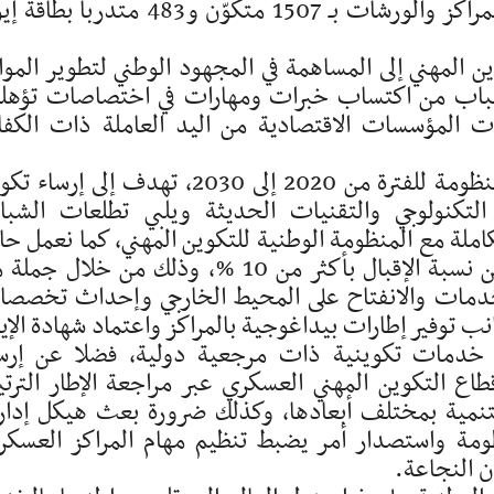
دراساته التقنية. وتقدّر طاقة استيعاب جلّ المراكز والورشات بـ 1507 متكوّن و483 متدرب
 المهني إلى المساهمة في المجهود الوطني لتطوير الموا
لشباب من اكتساب خبرات ومهارات في اختصاصات تؤهل
 المؤسسات الاقتصادية من اليد العاملة ذات الكفا
كما وضعت الوزارة رؤية استشرافية لهذه المنظومة للفترة من 2020 إلى 2030، تهدف إلى إر
كنولوجي والتقنيات الحديثة ويلبي تطلعات الشب
لة مع المنظومة الوطنية للتكوين المهني، كما نعمل حال
على التعريف والتحسيس بالمنظومة للرفع من نسبة الإقبال بأكثر من 10 %، وذلك من خلال 
لخدمات والانفتاح على المحيط الخارجي وإحداث تخصص
ب توفير إطارات بيداغوجية بالمراكز واعتماد شهادة الإي
ودة 21001 قصد تقديم خدمات تكوينية ذات مرجعية دولية، فضلا عن إرس
 التكوين المهني العسكري عبر مراجعة الإطار الترتي
لتنمية بمختلف أبعادها، وكذلك ضرورة بعث هيكل إدا
ظومة واستصدار أمر يضبط تنظيم مهام المراكز العسكر
 النجاعة.