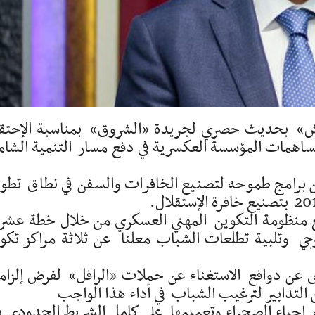
ميش» بحديث حصري لجريدة «الشروق» بمناسبة الإحتق
صوص مساهمات المؤسسة العكسرية في دفع مسار التنمية الشام
ن برامج طموحه لتصنيع الخافرات والسفن في نطاق تطو
يع منظومة التكوين المهني العسكري من خلال خطة عشر
جي وتلبية تطلعات الشباب معلنا عن ثلاثة مراكز تكو
ن دوافع الاستغناء عن حملات «الرافل» لفرض إلزام
 التدابير لترغيب الشباب في أداء هذا الواجب
 إحياء الصحراء وتعميمها على كامل الشريط الحدودي ب