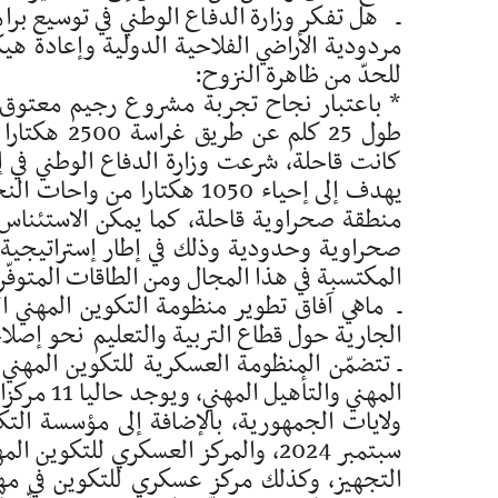
ـ هل تفكر وزارة الدفاع الوطني في توسيع برا
مردودية الأراضي الفلاحية الدولية وإعادة هي
للحدّ من ظاهرة النزوح:
* باعتبار نجاح تجربة مشروع رجيم معتوق 
كانت قاحلة، شرعت وزارة الدفاع الوطني في 
منطقة صحراوية قاحلة، كما يمكن الاستئناس
صحراوية وحدودية وذلك في إطار إستراتيجية 
المكتسبة في هذا المجال ومن الطاقات المتوفّ
ـ ماهي آفاق تطوير منظومة التكوين المهني 
الجارية حول قطاع التربية والتعليم نحو إصلاحه
ـ تتضمّن المنظومة العسكرية للتكوين المهني
ولايات الجمهورية، بالإضافة إلى مؤسسة الت
سبتمبر 2024، والمركز العسكري للتك
التجهيز، وكذلك مركز عسكري للتكوين في مه