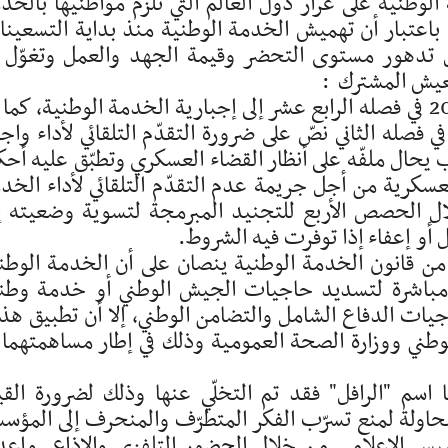
طنية على غرار دول العالم التي تلزم مواطنيها بالخد
باعتبار أن تهميش الخدمة الوطنية منذ بداية التسعين
تدهور مستوى التحضر وقيمة الجهد والعمل وتغوّل 
عيش المشترك :
* يشير دستور الجمهورية التونسية لسنة 2022 في فصله الرابع عشر إلى إجبارية الخدمة الوطنية، كم
نون الخدمة الوطنية عدد 01 لسنة 2004 في فصله الثاني نصّ على ضرورة التقدّم التلقائي لأداء 
يحال ملفّه على أنظار القضاء العسكري وتطبّق عليه أحك
ت العسكرية من أجل جريمة عدم التقدّم التلقائي لأداء الخد
ال الحصص الأربع للتجنيد المبرمجة لتسوية وضعيته إ
 أو إعفاء إذا توفرت فيه الشروط.
ع من قانون الخدمة الوطنية ينصان على أن الخدمة الوطن
مباشرة لتسديد حاجيات الجيش الوطني أو خدمة وطن
جيات الدفاع الشامل والتضامن الوطني، إلا أن تطبيق هذ
وطني ووزارة الصحة العمومية وذلك في إطار مساهمتهما 
سم "الرافل" فقد تم التخلّي عنها وذلك لضرورة القي
اولة لمنع تسرّب الفكر المتطرّف والمنحرف إلى المؤس
سيس الإعلامي من خلال الحضور التلفزي والإذاعي وإعد