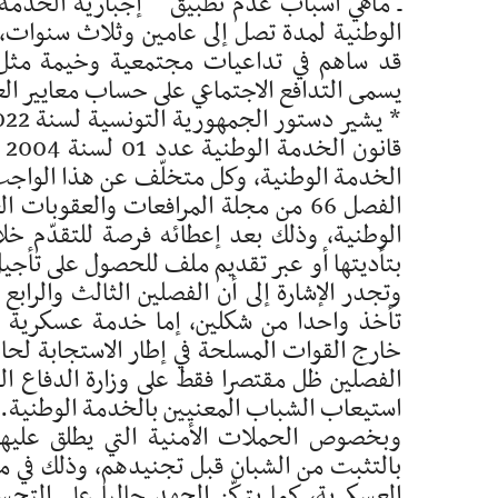
ـ ماهي أسباب عدم تطبيق إجبارية الخدمة الو
الوطنية لمدة تصل إلى عامين وثلاث سنوات، 
قد ساهم في تداعيات مجتمعية وخيمة مثل 
يسمى التدافع الاجتماعي على حساب معايير ال
قا
الخدمة الوطنية، وكل متخلّف عن هذا الواجب 
الفصل 66 من مجلة المرافعات والعقوبا
الوطنية، وذلك بعد إعطائه فرصة للتقدّم خل
بتأديتها أو عبر تقديم ملف للحصول على تأجيل
وتجدر الإشارة إلى أن الفصلين الثالث والراب
تأخذ واحدا من شكلين، إما خدمة عسكرية 
خارج القوات المسلحة في إطار الاستجابة لحا
الفصلين ظل مقتصرا فقط على وزارة الدفاع ال
استيعاب الشباب المعنيين بالخدمة الوطنية.
وبخصوص الحملات الأمنية التي يطلق عليها ا
بالتثبت من الشبان قبل تجنيدهم، وذلك في مح
العسكرية، كما يتركّز الجهد حاليا على التح