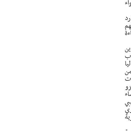
ا بطاقة إيواء
رد
هم
ءة
ساء تكوين
اب
يا
جملة من
ات
زو
اء
بي
ري
ية