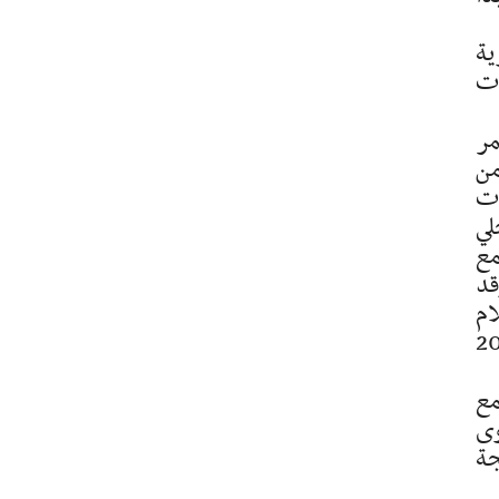
ية
ات
مر
من
ات
لي
برام صفقة مع
 وقد
ام
وير خاصياتها التقنية، كما تم بين سنتي 2018
مع
ستوى
جة