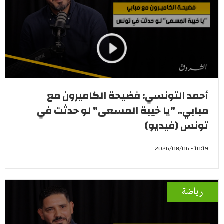
أحمد التونسي: فضيحة الكاميرون مع
مبابي.. "يا خيبة المسعى" لو حدثت في
تونس (فيديو)
10:19 - 2026/08/06
رياضة