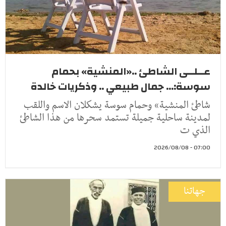
عــلــى الشاطئ ..«المنشية» بحمام
سوسة:... جمال طبيعي .. وذكريات خالدة
شاطئ المنشية» وحمام سوسة يشكلان الاسم واللقب
لمدينة ساحلية جميلة تستمد سحرها من هذا الشاطئ
الذي ت
07:00 - 2026/08/08
جهاتنا