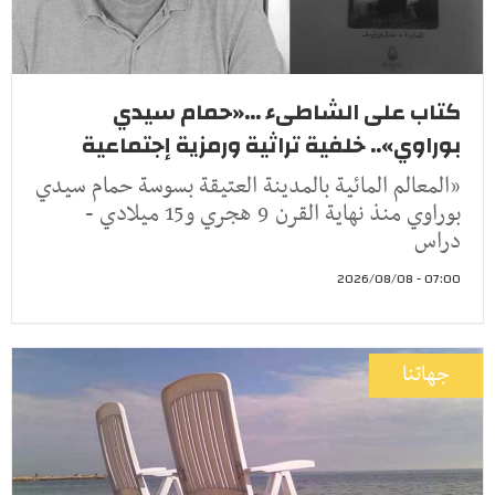
كتاب على الشاطىء ...«حمام سيدي
بوراوي».. خلفية تراثية ورمزية إجتماعية
«المعالم المائية بالمدينة العتيقة بسوسة حمام سيدي
بوراوي منذ نهاية القرن 9 هجري و15 ميلادي -
دراس
07:00 - 2026/08/08
جهاتنا