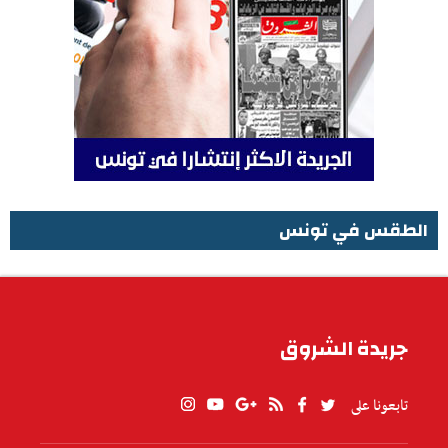
الطقس في تونس
الطقس في تونس
جريدة الشروق
تابعونا على