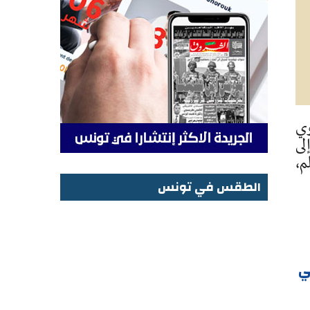
وي
لى
م،
الطقس في تونس
الطقس في تونس
ي