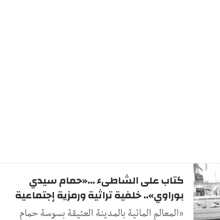
كتاب على الشاطىء ...«حمام سيدي
بوراوي».. خلفية تراثية ورمزية إجتماعية
«المعالم المائية بالمدينة العتيقة بسوسة حمام