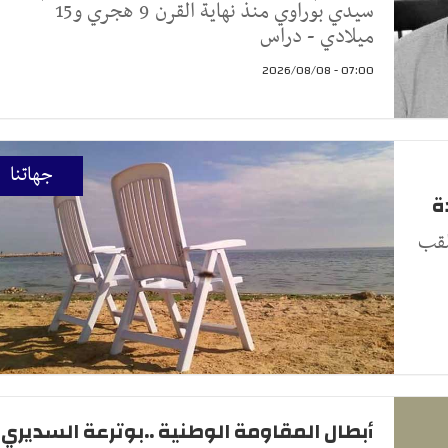
سيدي بوراوي منذ نهاية القرن 9 هجري و15
ميلادي - دراس
07:00 - 2026/08/08
جهاتنا
ة
لقب
أبطال المقاومة الوطنية ..بوترعة السديري