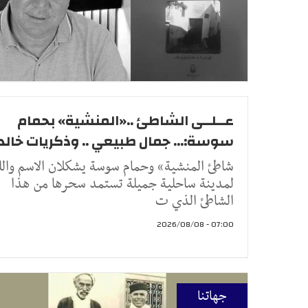
عــلــى الشاطئ ..«المنشية» بحمام
سوسة:... جمال طبيعي .. وذكريات خالد
شاطئ المنشية» وحمام سوسة يشكلان الاسم وال
لمدينة ساحلية جميلة تستمد سحرها من هذا
الشاطئ الذي ت
07:00 - 2026/08/08
جهاتنا