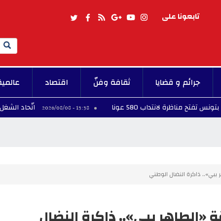
تابعونا على
Search
جرائم و قضايا
ثقافة وفنّ
اقتصاد
عالمية
ظرة لانتداب 580 عونا
اتّحاد الشغل ينعى الكا
13:38 - 2026/08/08
هر ببي».. ذاكرة النضال الوطني
قة «الطاهر ببي».. ذاكرة النضال