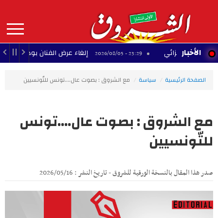
Aller
au
contenu
principal
MAIN
الأخبار
ّلح الجزائي
إلغاء عرض الفنان بودشار ضمن مهرجا
23:29 - 2026/08/05
NAVIGATION
الصفحة الرئيسية
سياسة
مع الشروق : بصوت عال....تونس للتّونسيين
مع الشروق : بصوت عال....تونس
للتّونسيين
صدر هذا المقال بالنسخة الورقية للشروق - تاريخ النشر : 2026/05/16