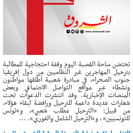
تحتضن ساحة القصبة اليوم وقفة احتجاجية للمطالبة
بترحيل المهاجرين غير النظاميين من دول إفريقيا
جنوب الصحراء، في مبادرة شعبية أطلقها مواطنون
ونشطاء عبر مواقع التواصل الاجتماعي وبعض
المنصات الإخبارية. وقد انتشرت الدعوات تحت
شعارات عديدة داعمة للترحيل ورافضة لبقاء هؤلاء،
من قبيل: «الترحيل مطلب شعبي»، و»تونس
للتونسيين» ، و»الترحيل الشامل والفوري». ...