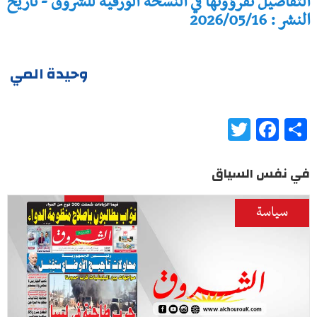
التفاصيل تقرؤونها في النسخة الورقية للشروق - تاريخ
النشر : 2026/05/16
وحيدة المي
Twitter
Facebook
Share
في نفس السياق
سياسة