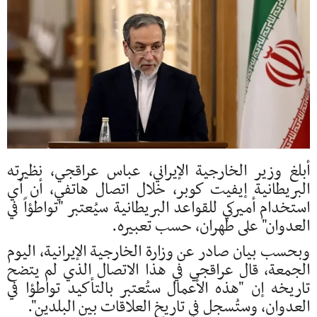
أبلغ وزير الخارجية الإيراني، عباس عراقجي، نظيرته
البريطانية إيفيت كوبر، خلال اتصال هاتفي، أن أي
استخدام أميركي للقواعد البريطانية سيُعتبر "تواطؤاً في
العدوان" على طهران، حسب تعبيره.
وبحسب بيان صادر عن وزارة الخارجية الإيرانية، اليوم
الجمعة، قال عراقجي في هذا الاتصال الذي لم يتضح
تاريخه إن "هذه الأعمال ستُعتبر بالتأكيد تواطؤا في
العدوان، وستُسجل في تاريخ العلاقات بين البلدين".