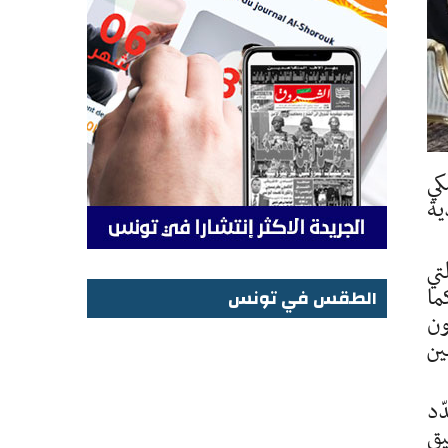
الملكي
ية
تي
ة لمساعدة بلادنا على مجابهة جائحة كوفيد-19. كما
الطقس في تونس
ون
الطقس في تونس
ين
ّد
يق