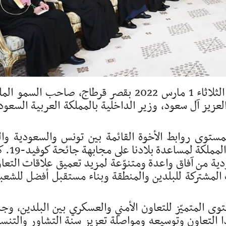
استقبل رئيس الجمهورية قيس سعيّد، اليوم الثلاثاء 1 مارس 2022 بقصر قرطاج، صاحب السمو 
لعزيز آل سعود، وزير الداخلية بالمملكة العربية السعود
مستوى روابط الأخوة القائمة بين تونس والسعودية وال
تدعّمت مؤخرا بالجسر الجوي الذي خصصته المملك
ودية من آفاق واعدة ومتنوّعة لمزيد تعميق علاقات التعا
المشتركة للبلدين والمنطقة وبناء مستقبل أفضل للشعب
وى المتميّز للتعاون الأمني والعسكري بين البلدين، وجد
التعاون وتوسيعه ومواصلة تعزيز سنة التشاور والتنس