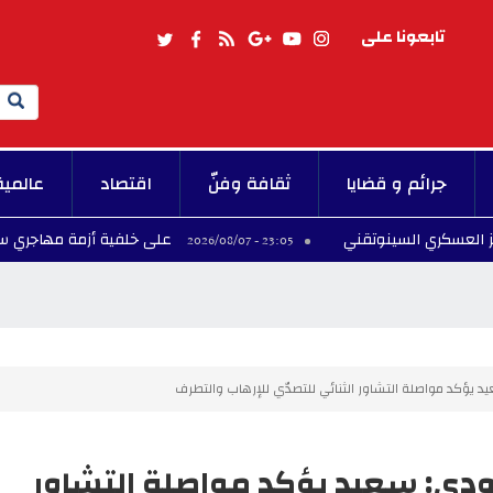
تابعونا على
Search
جرائم و قضايا
ثقافة وفنّ
اقتصاد
عالمية
 السينوتقني
على خلفية أزمة مهاجري سبتة.. إسبانيا
23:05 - 2026/08/07
يد يؤكد مواصلة التشاور الثنائي للتصدّي للإرهاب والتطرف
سعودي: سعيد يؤكد مواصلة التشاور