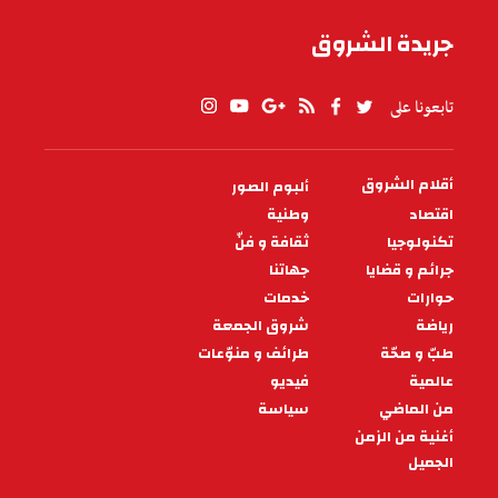
جريدة الشروق
تابعونا على
أقلام الشروق
ألبوم الصور
PIED
DE
اقتصاد
وطنية
PAGE
تكنولوجيا
ثقافة و فنّ
جرائم و قضايا
جهاتنا
حوارات
خدمات
رياضة
شروق الجمعة
طبّ و صحّة
طرائف و منوّعات
عالمية
فيديو
من الماضي
سياسة
أغنية من الزمن
الجميل