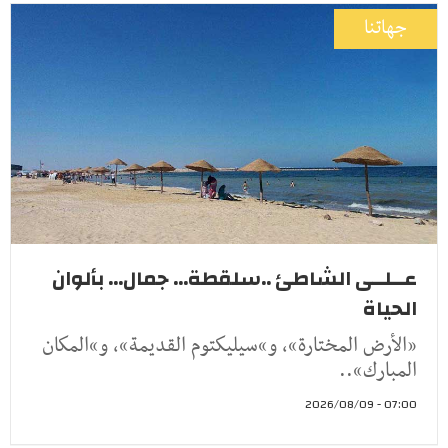
جهاتنا
عــلــى الشاطئ ..سلقطة... جمال... بألوان
الحياة
«الأرض المختارة»، و»سيليكتوم القديمة»، و»المكان
المبارك»..
07:00 - 2026/08/09