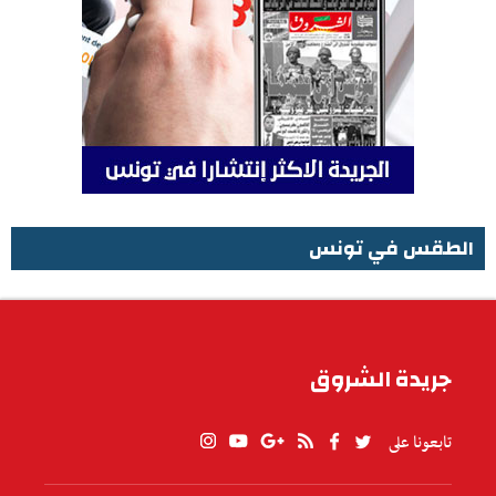
الطقس في تونس
الطقس في تونس
جريدة الشروق
تابعونا على