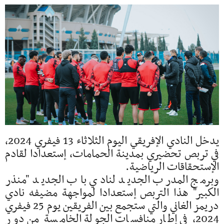
يدخل النادي الإفريقي اليوم الثلاثاء 13 فيفري 2024،
في تربص تحضيري بمدينة الحمامات، إستعدادا لقادم
الإستحقاقات الرياضية.
وبرمج المدرب الجديد لنادي باب الجديد "منذر
الكبير" هذا التربص إستعدادا لمواجهة مضيفه نادي
دريمز الغاني والتي ستجمع بين الفريقين يوم 25 فيفري
2024، في إطار منافسات الجولة الخامسة من دور