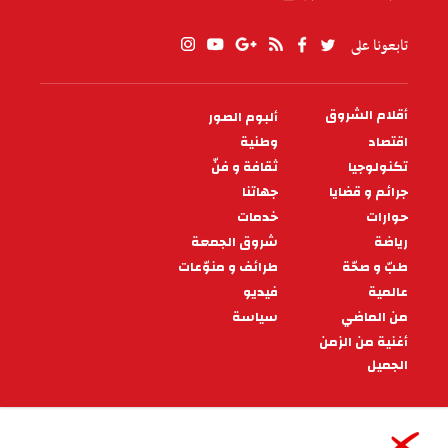
تابعونا على
أقلام الشروق
ألبوم الصور
PIED
DE
اقتصاد
وطنية
PAGE
تكنولوجيا
ثقافة و فنّ
جرائم و قضايا
جهاتنا
حوارات
خدمات
رياضة
شروق الجمعة
طبّ و صحّة
طرائف و منوّعات
عالمية
فيديو
من الماضي
سياسة
أغنية من الزمن
الجميل