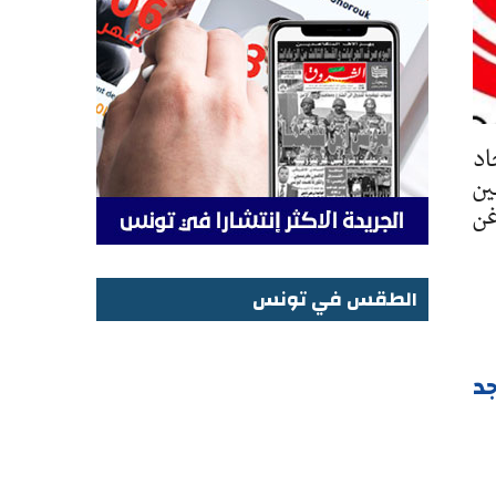
اد
ين
غن
الطقس في تونس
الطقس في تونس
جد