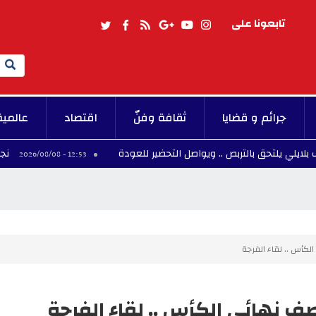
تابعونا على
Search
جرائم و قضايا
ثقافة وفنّ
اقتصاد
عالمية
ق بالتربص .. ويواصل التحضير للعودة
نجم المنتخب ا
12:53 - 2026/08/08
لكأس .. لقاء الفرجة
ف نهائي الكأس .. لقاء الفرجة