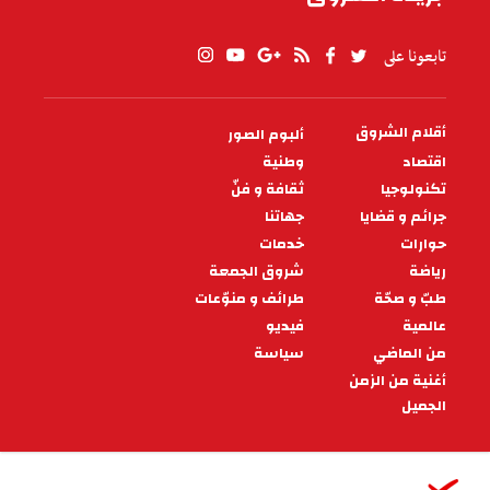
تابعونا على
أقلام الشروق
ألبوم الصور
PIED
DE
اقتصاد
وطنية
PAGE
تكنولوجيا
ثقافة و فنّ
جرائم و قضايا
جهاتنا
حوارات
خدمات
رياضة
شروق الجمعة
طبّ و صحّة
طرائف و منوّعات
عالمية
فيديو
من الماضي
سياسة
أغنية من الزمن
الجميل