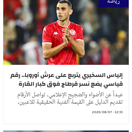
رياضة
إلياس السخيري يتربع على عرش أوروبا.. رقم
قياسي يضع نسر قرطاج فوق كبار القارة
عيداً عن الأضواء والضجيج الإعلامي، تواصل الأرقام
تقديم الدليل على القيمة الفنية الحقيقية للاعبين،
12:35 - 2026/08/07