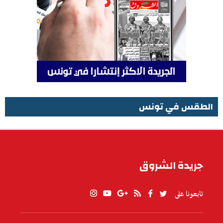
الطقس في تونس
الطقس في تونس
جريدة الشروق
تابعونا على