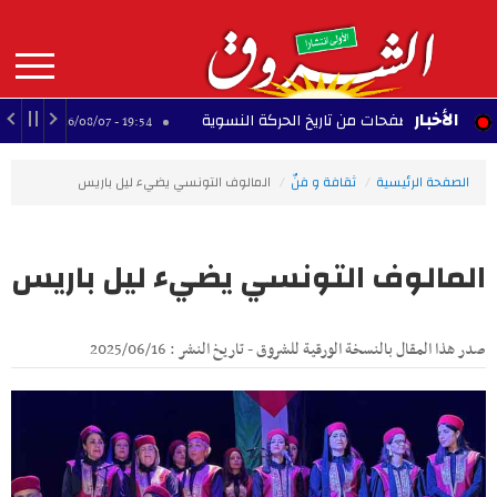
Aller
au
contenu
principal
MAIN
الأخبار
ير.. صفحات من تاريخ الحركة النسوية
مانشستر سيت
19:54 - 2026/08/07
NAVIGATION
الصفحة الرئيسية
ثقافة و فنّ
المالوف التونسي يضيء ليل باريس
المالوف التونسي يضيء ليل باريس
صدر هذا المقال بالنسخة الورقية للشروق - تاريخ النشر : 2025/06/16