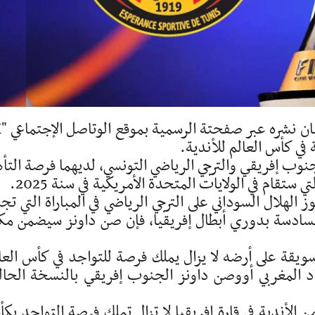
في كأس العالم للأندية.
جنوب إفريقي والترجي الرياضي التونسي، لديهما فرصة التأ
ستقام في الولايات المتحدة الأمريكية في سنة 2025.
ز الهلال السوداني على الترجي الرياضي في المباراة التي تج
سادسة بدوري أبطال إفريقيا، فإن صن داونز سيضمن مكا
ويقة على أرضه لا يزال يملك فرصة للتواجد في كأس العا
اد المغربي أووصن داونز الجنوب إفريقي بالنسخة الحال
 الأندية في قارة إفريقيا لا تزال تملك فرصة التواجد بك