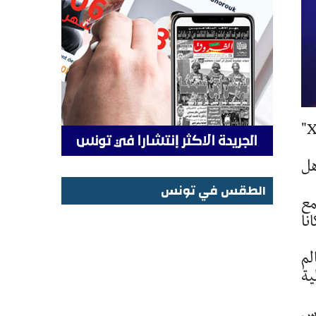
كشف الإتحاد الدولي لكرة القدم "الفيفا" في بيان نشره عبر صفحتة الرسمية بموقع الوتاصل الإجتماعي "X"
هل
الطقس في تونس
مع
الطقس في تونس
نا
لم
ية
أس