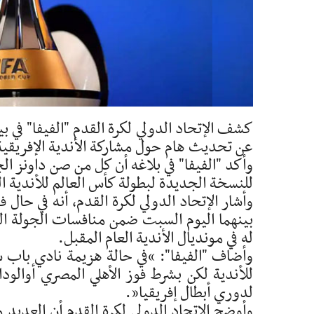
عن تحديث هام حول مشاركة الأندية الإفريقية 
وأكد "الفيفا" في بلاغه أن كل من صن داونز ال
للنسخة الجديدة لبطولة كأس العالم للأندية التي 
وأشار الإتحاد الدولي لكرة القدم، أنه في حال فو
بينهما اليوم السبت ضمن منافسات الجولة ال
له في مونديال الأندية العام المقبل.
وأضاف "الفيفا": “في حالة هزيمة نادي باب س
للأندية لكن بشرط فوز الأهلي المصري أوالود
لدوري أبطال إفريقيا”.
وأوضح الإتحاد الدولي لكرة القدم أن العديد من