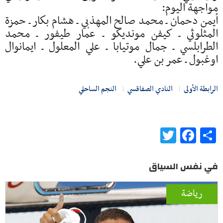
مواجهة اليوم:
أيمن دحمان ـ محمد صالح المهذبي ـ هشام بكار ـ حمزة
المثلوثي ـ كيفن مونديكو ـ عمار طيفور ـ محمد
الطرابلسي ـ جمال موتيابا ـ علي المعلول ـ ايمانوال
اوغبول ـ عمر بن علي.
الرابطة الأولى
النادي الصفاقسي
النجم الساحلي
Twitter
Facebook
Share
في نفس السياق
رياضة