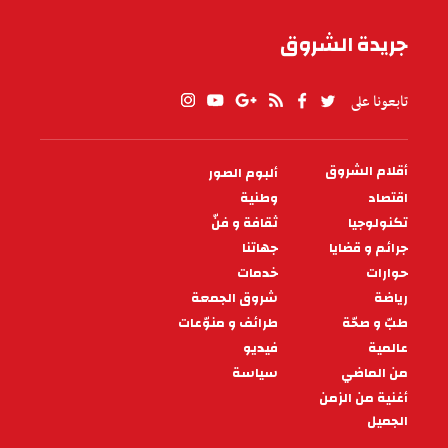
جريدة الشروق
تابعونا على
أقلام الشروق
ألبوم الصور
PIED
DE
اقتصاد
وطنية
PAGE
تكنولوجيا
ثقافة و فنّ
جرائم و قضايا
جهاتنا
حوارات
خدمات
رياضة
شروق الجمعة
طبّ و صحّة
طرائف و منوّعات
عالمية
فيديو
من الماضي
سياسة
أغنية من الزمن
الجميل