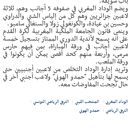
باب سويقة.
ويضم الوداد المغربي في صفوفه 5 أجانب وهم، ثلاثة
لاعبين جزائريين وهم كل من إلياس الشتي والدراوي
وحسين بن عيادة، والكونغولي زولا والسنغالي سامبو.
وينص قانون الجامعة الملكية المغربية لكرة القدم
على أنه يسمح لأندية الدوري الممتاز بتسجيل خمسة
لاعبين أجانب في ورقة المباراة، بمن فيهم حارس
مرمى، وأربعة منهم كحد أقصى يمكن أن يكونوا في
ورقة الملعب.
وتريد إدارة الوداد التخلص من لاعبين أجنبيين حتى
يسمح لها بتأهيل "حمدو الهوني" ولاعب أجنبي آخر في
حال نجحت المفاوضات معه.
الوداد المغربي
المنتخب الليبي
الترجي الرياضي التونسي
الترجي الرياضي
حمدو الهوني