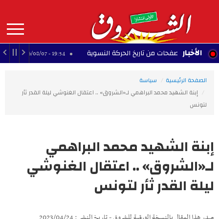
Aller
au
contenu
principal
MAIN
الأخبار
نستير.. صفحات من تاريخ الحركة النسوية
مانشستر س
19:54 - 2026/08/07
NAVIGATION
الصفحة الرئيسية
سياسة
إبنة الشهيد محمد البراهمي لـ«الشروق» .. اعتقال الغنوشي ليلة القدر ثأر
لتونس
إبنة الشهيد محمد البراهمي
لـ«الشروق» .. اعتقال الغنوشي
ليلة القدر ثأر لتونس
صدر هذا المقال بالنسخة الورقية للشروق - تاريخ النشر : 2023/04/24