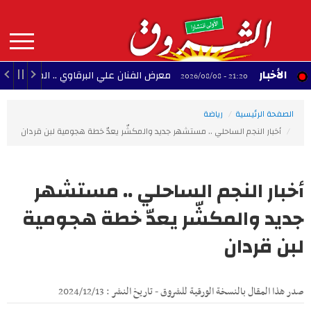
Aller
au
contenu
principal
MAIN
الأخبار
معرض الفنان علي البرقاوي .. المنستير بين البحر وال
21:20 - 2026/08/08
NAVIGATION
الصفحة الرئيسية
رياضة
أخبار النجم الساحلي .. مستشهر جديد والمكشّر يعدّ خطة هجومية لبن قردان
أخبار النجم الساحلي .. مستشهر
جديد والمكشّر يعدّ خطة هجومية
لبن قردان
صدر هذا المقال بالنسخة الورقية للشروق - تاريخ النشر : 2024/12/13