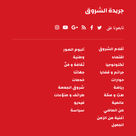
جريدة الشروق
تابعونا على
أقلام الشروق
ألبوم الصور
PIED
DE
اقتصاد
وطنية
PAGE
تكنولوجيا
ثقافة و فنّ
جرائم و قضايا
جهاتنا
حوارات
خدمات
رياضة
شروق الجمعة
طبّ و صحّة
طرائف و منوّعات
عالمية
فيديو
من الماضي
سياسة
أغنية من الزمن
الجميل