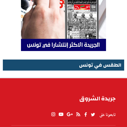
الطقس في تونس
الطقس في تونس
جريدة الشروق
تابعونا على