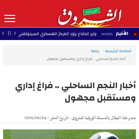
Aller
au
contenu
principal
MAIN
الأخبار
وزير الدفاع يزور المركز العسكري السينوتقني
23:05 - 2026/08/07
23:34
NAVIGATION
الصفحة الرئيسية
رياضة
أخبار النجم الساحلي .. فراغ إداري ومستقبل مجهول
أخبار النجم الساحلي .. فراغ إداري
ومستقبل مجهول
صدر هذا المقال بالنسخة الورقية للشروق - تاريخ النشر : 2026/06/04