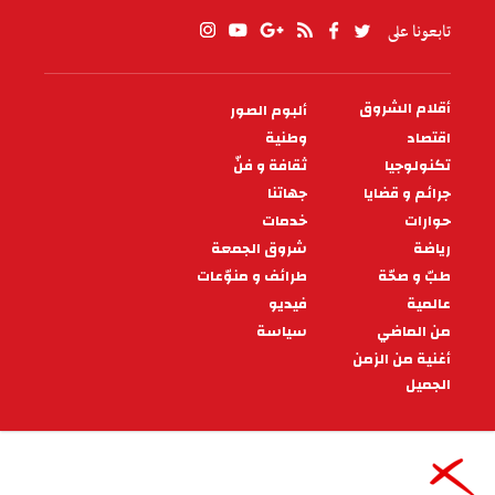
تابعونا على
أقلام الشروق
ألبوم الصور
PIED
DE
اقتصاد
وطنية
PAGE
تكنولوجيا
ثقافة و فنّ
جرائم و قضايا
جهاتنا
حوارات
خدمات
رياضة
شروق الجمعة
طبّ و صحّة
طرائف و منوّعات
عالمية
فيديو
من الماضي
سياسة
أغنية من الزمن
الجميل