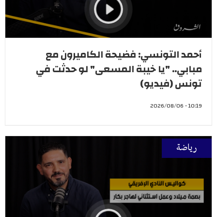
أحمد التونسي: فضيحة الكاميرون مع
مبابي.. "يا خيبة المسعى" لو حدثت في
تونس (فيديو)
10:19 - 2026/08/06
رياضة