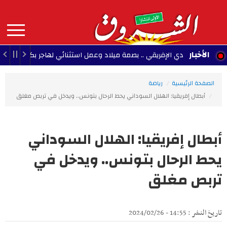
Aller
au
contenu
principal
MAIN
الأخبار
النادي الإفريقي .. بصمة ميلاد وعمل استثنائي لهاجر بكار (فيديو)
8/06
NAVIGATION
الصفحة الرئيسية
رياضة
أبطال إفريقيا: الهلال السوداني يحط الرحال بتونس.. ويدخل في تربص مغلق
أبطال إفريقيا: الهلال السوداني
يحط الرحال بتونس.. ويدخل في
تربص مغلق
تاريخ النشر : 14:55 - 2024/02/26