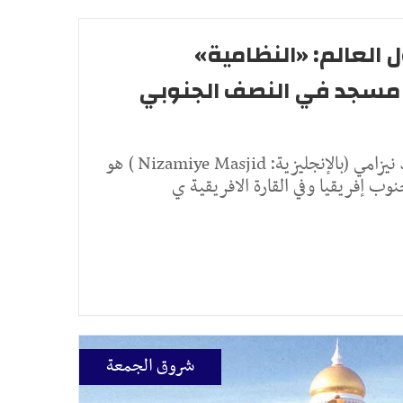
العالم: «النظامية»
 مسجد في النصف الجنوبي
“مسجد النظامية” او مسجد نيزامي (بالإنجليزية: Nizamiye Masjid ) هو
وب إفريقيا وفي القارة الافريقية ي
شروق الجمعة