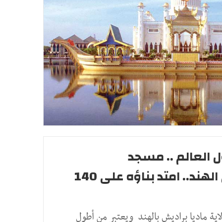
العالم .. مسجد
«تاج المساجد» في الهند.. امتد بناؤه على 140
اية ماديا براديش بالهند ويعتبر من أطول