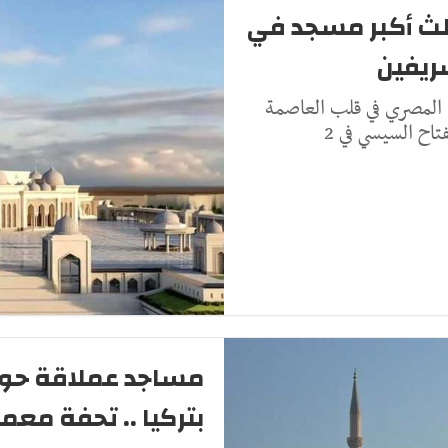
الث أكبر مسجد في
ريفين
ي المصري في قلب العاصمة
تاح السيسي في 2
مساجد عملاقة حول 
بتركيا .. تحفة معم