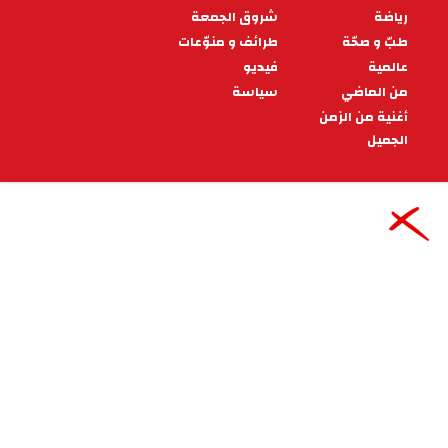
تقدم المجموعة الموسيقية لجمعية مالوف تونس
باريس مساء اليوم الجمعة على الساعة السابعة مساء
في المسرح البلدي بصفاقس عرضا موسيقيا
11:14 - 2025/11/28
ثقافة و فنّ
اختتام المهرجان الوطني لمسرح