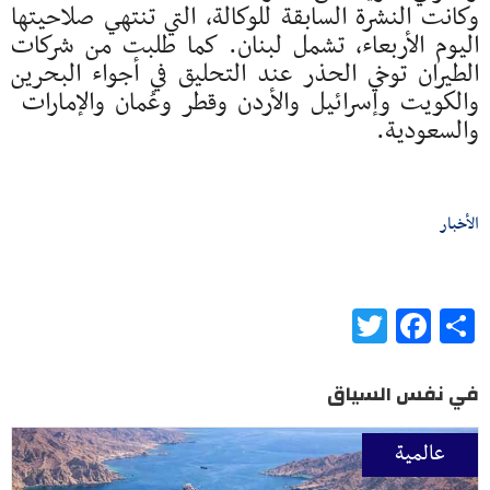
وكانت النشرة السابقة للوكالة، التي تنتهي صلاحيتها
اليوم الأربعاء، ​تشمل ​لبنان. ⁠كما طلبت من شركات
الطيران ​توخي الحذر عند ​التحليق ⁠في أجواء البحرين
والكويت وإسرائيل والأردن ⁠وقطر ​وعُمان والإمارات ​
والسعودية.
الأخبار
Twitter
Facebook
Share
في نفس السياق
عالمية