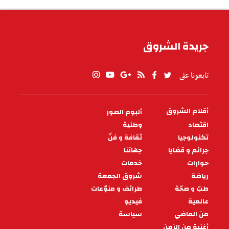
الطقس في تونس
جريدة الشروق
تابعونا على
أقلام الشروق
ألبوم الصور
PIED
DE
اقتصاد
وطنية
PAGE
تكنولوجيا
ثقافة و فنّ
جرائم و قضايا
جهاتنا
حوارات
خدمات
رياضة
شروق الجمعة
طبّ و صحّة
طرائف و منوّعات
عالمية
فيديو
من الماضي
سياسة
أغنية من الزمن