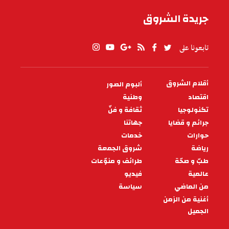
جريدة الشروق
تابعونا على
أقلام الشروق
ألبوم الصور
PIED
DE
اقتصاد
وطنية
PAGE
تكنولوجيا
ثقافة و فنّ
جرائم و قضايا
جهاتنا
حوارات
خدمات
رياضة
شروق الجمعة
طبّ و صحّة
طرائف و منوّعات
عالمية
فيديو
من الماضي
سياسة
أغنية من الزمن
الجميل