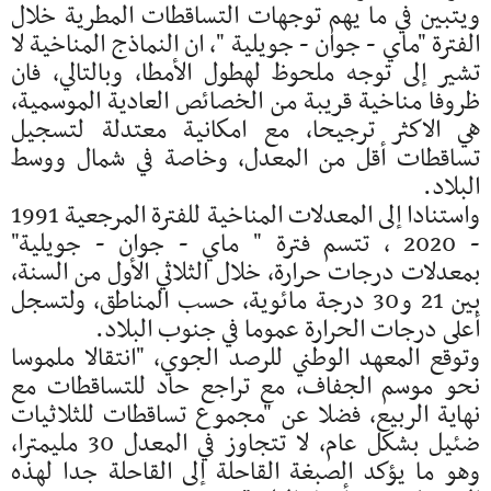
ويتبين في ما يهم توجهات التساقطات المطرية خلال
الفترة "ماي - جوان - جويلية "، ان النماذج المناخية لا
تشير إلى توجه ملحوظ لهطول الأمطا، وبالتالي، فان
ظروفا مناخية قريبة من الخصائص العادية الموسمية،
هي الاكثر ترجيحا، مع امكانية معتدلة لتسجيل
تساقطات أقل من المعدل، وخاصة في شمال ووسط
البلاد.
واستنادا إلى المعدلات المناخية للفترة المرجعية 1991
- 2020 ، تتسم فترة " ماي - جوان - جويلية"
بمعدلات درجات حرارة، خلال الثلاثي الأول من السنة،
بين 21 و30 درجة مائوية، حسب المناطق، ولتسجل
أعلى درجات الحرارة عموما في جنوب البلاد.
وتوقع المعهد الوطني للرصد الجوي، "انتقالا ملموسا
نحو موسم الجفاف، مع تراجع حاد للتساقطات مع
نهاية الربيع، فضلا عن "مجموع تساقطات للثلاثيات
ضئيل بشكل عام، لا تتجاوز في المعدل 30 مليمترا،
وهو ما يؤكد الصبغة القاحلة إلى القاحلة جدا لهذه