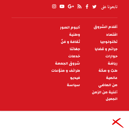
تابعونا على
أقلام الشروق
ألبوم الصور
PIED
DE
اقتصاد
وطنية
PAGE
تكنولوجيا
ثقافة و فنّ
جرائم و قضايا
جهاتنا
حوارات
خدمات
رياضة
شروق الجمعة
طبّ و صحّة
طرائف و منوّعات
عالمية
فيديو
من الماضي
سياسة
أغنية من الزمن
الجميل