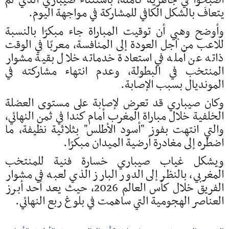
أصبحوا في جاهزية كاملة، باستثناء صيباري الذي لم
يتعافَ بالشكل الكافي للمشاركة في مواجهة اليوم.
وأوضح وهبي أن توقيت المباراة جاء مبكرًا بالنسبة
للاعب من أجل العودة إلى المنافسة، معربًا في الوقت
ذاته عن أمله في استعادة خدماته خلال بقية مشوار
المنتخب في البطولة، وعدم انتهاء مشاركته في
المونديال بسبب الإصابة.
وكان صيباري قد تعرض لإصابة على مستوى العضلة
الخلفية خلال مباراة المغرب أمام كندا في ثمن النهائي،
والتي انتهت بفوز "أسود الأطلس" بثلاثية نظيفة، ما
اضطره إلى مغادرة أرضية الميدان مبكرًا.
ويشكل غياب صيباري خسارة فنية للمنتخب
المغربي، بالنظر إلى الدور البارز الذي لعبه في مشوار
الفريق خلال كأس العالم 2026، حيث يعد أحد أبرز
العناصر الهجومية التي ساهمت في بلوغ ربع النهائي.