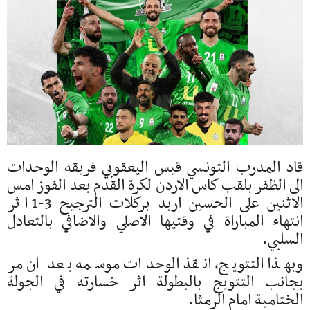
قاد المدرب التونسي قيس اليعقوبي فريقه الوحدات
الى الظفر بلقب كاس الاردن لكرة القدم بعد الفوز امس
الاثنين على الحسين اربد بركلات الترجيح 3-1 اثر
انتهاء المباراة في وقتيها الاصلي والاضافي بالتعادل
السلبي.
وبهذا التتويج، انقذ الوحدات موسمه بعد ان مر
بجانب التتويج بالبطولة اثر خسارته في الجولة
الختامية امام الرمثا.