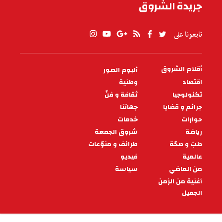
جريدة الشروق
تابعونا على
أقلام الشروق
ألبوم الصور
PIED
DE
اقتصاد
وطنية
PAGE
تكنولوجيا
ثقافة و فنّ
جرائم و قضايا
جهاتنا
حوارات
خدمات
رياضة
شروق الجمعة
طبّ و صحّة
طرائف و منوّعات
عالمية
فيديو
من الماضي
سياسة
أغنية من الزمن
الجميل