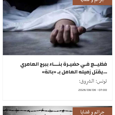
فظيــع فـي حضيـرة بنـــاء ببرج العامري
...يقتل زميله العامل بـ «بالة»
تونس: الشروق:
07:00 - 2026/08/06
جرائم و قضايا