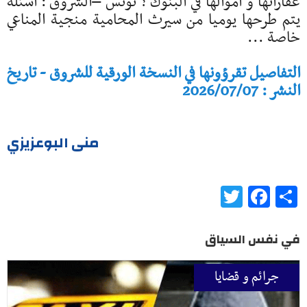
عقاراتها و اموالها في البنوك ؟ تونس –الشروق : اسئلة
يتم طرحها يوميا من سيرث المحامية منجية المناعي
خاصة ...
التفاصيل تقرؤونها في النسخة الورقية للشروق - تاريخ
النشر : 2026/07/07
منى البوعزيزي
Twitter
Facebook
Share
في نفس السياق
جرائم و قضايا