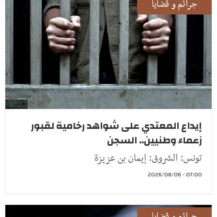
جرائم و قضايا
إيداع المعتدي على شواهد رخامية لقبور
زعماء وطنيين.. السجن
تونس: الشروق: إيمان بن عزيزة
07:00 - 2026/08/06
جرائم و قضايا