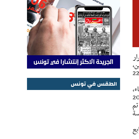
م القرار
ين،
 مراجعة التعريفات المعتمدة لخدمات الإقامة والإطعام داخل هذه المؤسسات بداية من 22
الطقس في تونس
م الثلاثاء،
الطقس في تونس
القرار المذكور المؤرّخ في 26 أفريل 2008
تم
سة
بع