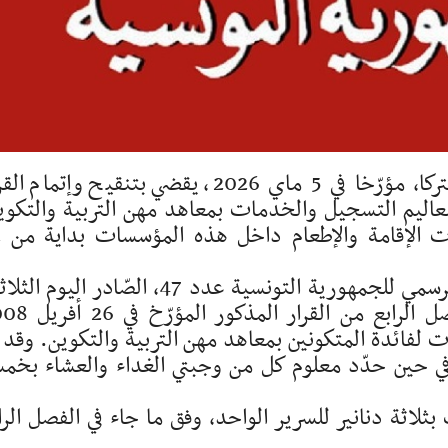
أصدر وزير التربية ووزيرة المالية، قرارا مشتركا، مؤرّخا في 5 ماي 2026، يقضي بتنقيح وإتما
2 والمتعلّق بضبط معاليم التسجيل والخدمات بمعاهد مهن التربية والتكو
بهدف
ويلغي القرار الجديد، الذي تمّ نشره بالرائد الرسمي للجمهورية التونسية عدد 47، الصّادر اليو
أحكام الفصل الثالث والفقرة الأولى من الفصل الرابع من 
لفائدة المتكونين بمعاهد مهن التربية والتكوين. وقد 
في حين حدّد معلوم كل من وجبتي الغداء والعشاء بخم
بثلاثة دنانير للسرير الواحد، وفق ما جاء في الفصل الرا