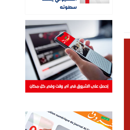
سطوته