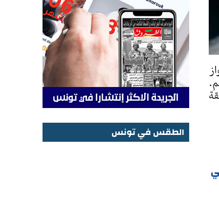
از
م.
قة
الطقس في تونس
الطقس في تونس
ي