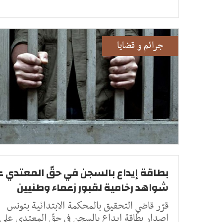
جرائم و قضايا
بطاقة إيداع بالسجن في حقّ المعتدي 
شواهد رخامية لقبور زعماء وطنيين
قرّر قاضي التحقيق بالمحكمة الابتدائية بتونس
إصدار بطاقة ايداع بالسجن في حقّ المعتدي على