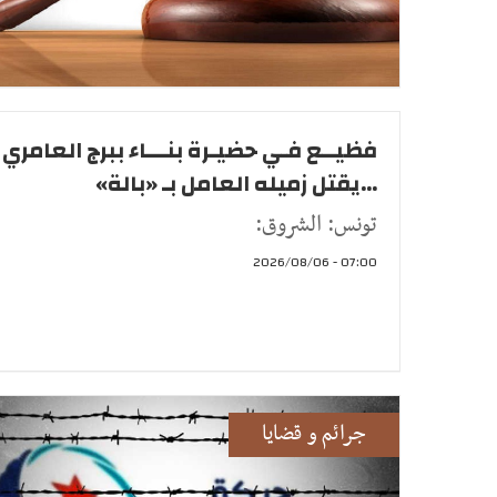
فظيــع فـي حضيـرة بنـــاء ببرج العامري
...يقتل زميله العامل بـ «بالة»
تونس: الشروق:
07:00 - 2026/08/06
جرائم و قضايا