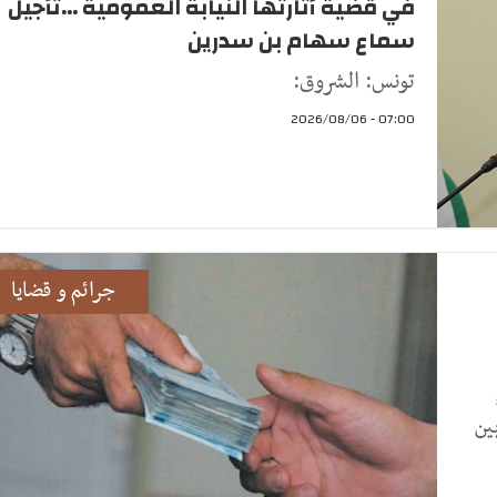
في قضية أثارتها النيابة العمومية ...تأجيل
سماع سهام بن سدرين
تونس: الشروق:
07:00 - 2026/08/06
جرائم و قضايا
ين