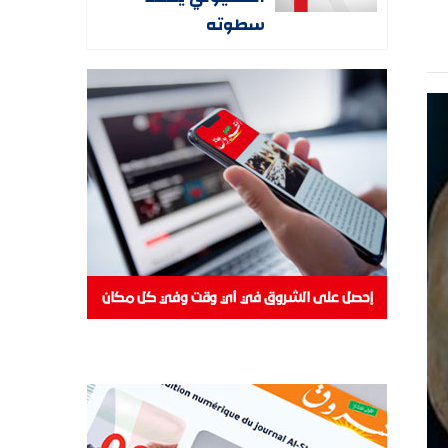
سطوته