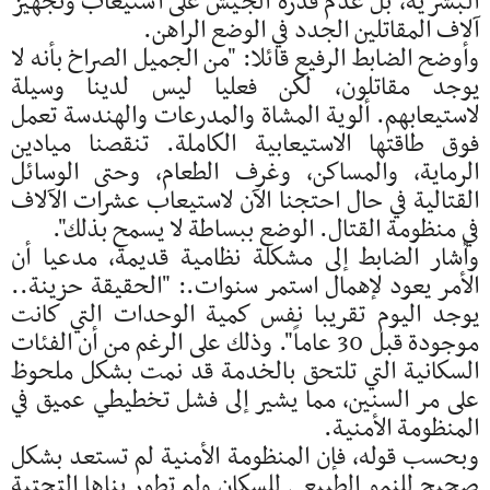
البشرية، بل عدم قدرة الجيش على استيعاب وتجهيز
آلاف المقاتلين الجدد في الوضع الراهن.
وأوضح الضابط الرفيع قائلا: "من الجميل الصراخ بأنه لا
يوجد مقاتلون، لكن فعليا ليس لدينا وسيلة
لاستيعابهم. ألوية المشاة والمدرعات والهندسة تعمل
فوق طاقتها الاستيعابية الكاملة. تنقصنا ميادين
الرماية، والمساكن، وغرف الطعام، وحتى الوسائل
القتالية في حال احتجنا الآن لاستيعاب عشرات الآلاف
في منظومة القتال. الوضع ببساطة لا يسمح بذلك".
وأشار الضابط إلى مشكلة نظامية قديمة، مدعيا أن
الأمر يعود لإهمال استمر سنوات.: "الحقيقة حزينة..
يوجد اليوم تقريبا نفس كمية الوحدات التي كانت
موجودة قبل 30 عاماً". وذلك على الرغم من أن الفئات
السكانية التي تلتحق بالخدمة قد نمت بشكل ملحوظ
على مر السنين، مما يشير إلى فشل تخطيطي عميق في
المنظومة الأمنية.
وبحسب قوله، فإن المنظومة الأمنية لم تستعد بشكل
صحيح للنمو الطبيعي للسكان ولم تطور بناها التحتية