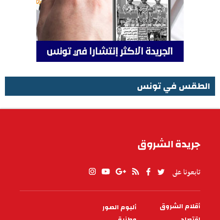
الطقس في تونس
الطقس في تونس
جريدة الشروق
تابعونا على
أقلام الشروق
ألبوم الصور
PIED
DE
اقتصاد
وطنية