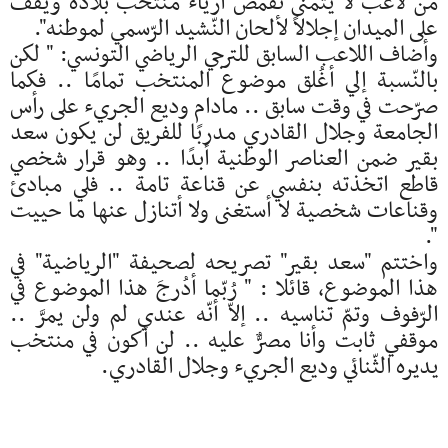
من لاعب لا يتمنى تقمّص أزياء منتخب بلاده ويقف
على الميدان إجلالاً لألحان النّشيد الرّسمي لموطنه".
وأضاف اللاعب السابق للترجي الرياضي التونسي: " لكن
بالنّسبة إلي أغُلق موضوع المنتخب تمامًا .. فكما
صرّحت في وقت سابق .. مادام وديع الجريء على رأس
الجامعة وجلال القادري مدربًا للفريق لن يكون سعد
بقير ضمن العناصر الوطنية أبدًا .. وهو قرار شخصي
قاطع اتخذته بنفسي عن قناعة تامة .. فلي مبادئ
وقناعات شخصية لا أستغنى ولا أتنازل عنها ما حييت
".
واختتم "سعد بقير" تصريحه لصحيفة "الرياضية" في
هذا الموضوع، قائلا : " رُبّما أدُرجَ هذا الموضوع في
الرّفوف وتمّ تناسيه .. إلاّ أنّه عندي لم ولن يمرَّ ..
موقفي ثابت وأنا مصرٌّ عليه .. لن أكون في منتخب
يديره الثّنائي وديع الجريء وجلال القادري.