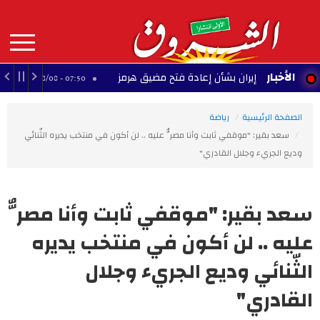
Aller
au
contenu
principal
MAIN
الأخبار
اق مع إيران بشأن إعادة فتح مضيق هرمز
الإعصار د
07:50 - 2026/08/08
NAVIGATION
الصفحة الرئيسية
رياضة
سعد بقير: "موقفي ثابت وأنا مصرٌّ عليه .. لن أكون في منتخب يديره الثّنائي
وديع الجريء وجلال القادري"
سعد بقير: "موقفي ثابت وأنا مصرٌّ
عليه .. لن أكون في منتخب يديره
الثّنائي وديع الجريء وجلال
القادري"