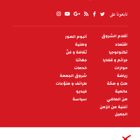
تابعونا على
أقلام الشروق
ألبوم الصور
PIED
DE
اقتصاد
وطنية
PAGE
تكنولوجيا
ثقافة و فنّ
جرائم و قضايا
جهاتنا
حوارات
خدمات
رياضة
شروق الجمعة
طبّ و صحّة
طرائف و منوّعات
عالمية
فيديو
من الماضي
سياسة
أغنية من الزمن
الجميل