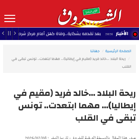
Aller
au
contenu
principal
MAIN
الأخبار
بعد تقدمه بشكاية...وفاة كهل أمام مركز شرطة حي النجاح بمنزل
NAVIGATION
الصفحة الرئيسية
جهاتنا
ريحة البلاد ...خالد فريد (مقيم في إيطاليا)... مهما ابتعدت.. تونس تبقى في
القلب
ريحة البلاد ...خالد فريد (مقيم في
إيطاليا)... مهما ابتعدت.. تونس
تبقى في القلب
صدر هذا المقال بالنسخة الورقية للشروق - تاريخ النشر : 2026/07/08