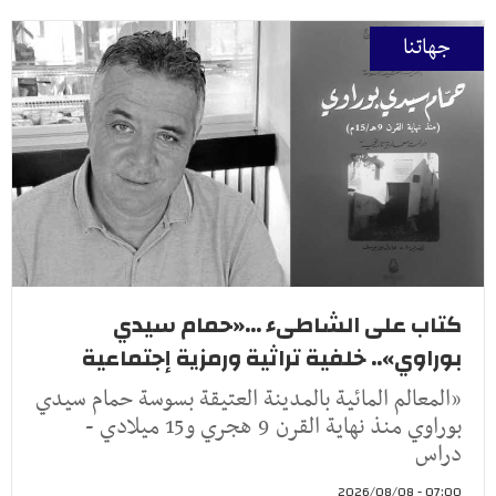
جهاتنا
كتاب على الشاطىء ...«حمام سيدي
بوراوي».. خلفية تراثية ورمزية إجتماعية
«المعالم المائية بالمدينة العتيقة بسوسة حمام سيدي
بوراوي منذ نهاية القرن 9 هجري و15 ميلادي -
دراس
07:00 - 2026/08/08